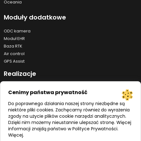
Oceania
Moduły dodatkowe
ODC kamera
Moduł EHR
Baza RTK
Air control
GPS Assist
Realizacje
Auto Drive
Cenimy państwa prywatność
Line Assist
Espray
Do poprawnego działania naszej strony niezbędne są
niektóre pliki cookies. Zachęcamy również do wyrażenia
Remote Control
zgody na użycie plików cookie narzędzi analitycznych.
Dzięki nim możemy nieustannie ulepszać stronę. Więcej
Info
informacji znajdą państwo w Polityce Prywatności.
Więcej
.
Zasady bezpieczeństwa