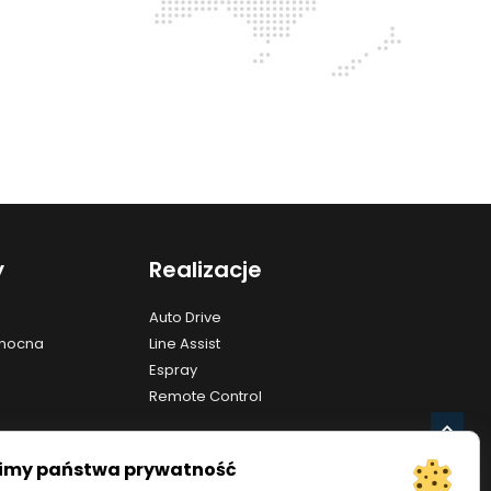
y
Realizacje
Auto Drive
lnocna
Line Assist
Espray
Remote Control
Info
imy państwa prywatność
owe