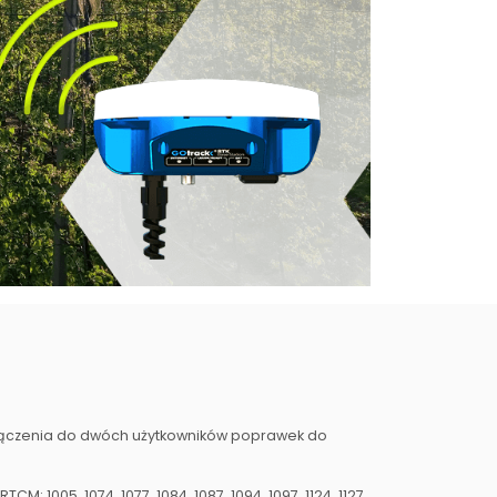
ączenia do dwóch użytkowników poprawek do
M: 1005, 1074, 1077, 1084, 1087, 1094, 1097, 1124, 1127,