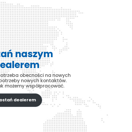
tań naszym
ealerem
 potrzeba obecności na nowych
 potrzeby nowych kontaktów.
jak możemy współpracować.
ostań dealerem