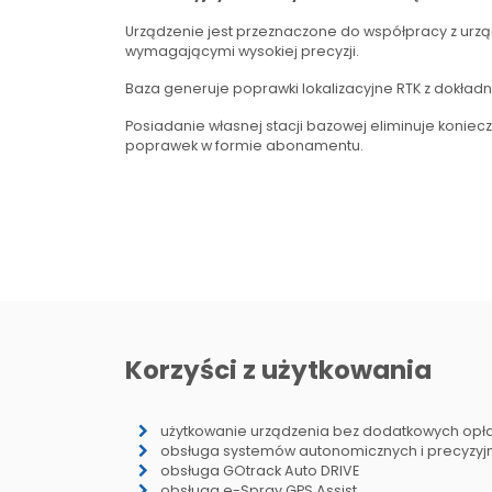
Urządzenie jest przeznaczone do współpracy z urz
wymagającymi wysokiej precyzji.
Baza generuje poprawki lokalizacyjne RTK z dokład
Posiadanie własnej stacji bazowej eliminuje koni
poprawek w formie abonamentu.
Korzyści z użytkowania
użytkowanie urządzenia bez dodatkowych op
obsługa systemów autonomicznych i precyzyjn
obsługa GOtrack Auto DRIVE
obsługa e-Spray GPS Assist