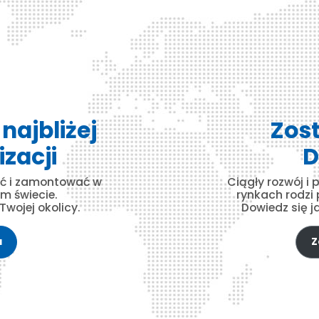
najbliżej
Zos
izacji
D
ć i zamontować w
Ciągły rozwój i
m świecie.
rynkach rodzi
Twojej okolicy.
Dowiedz się 
a
Z