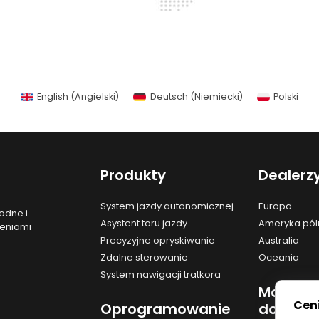
English
(
Angielski
)
Deutsch
(
Niemiecki
)
Polski
Produkty
Dealerz
System jazdy autonomicznej
Europa
odne i
Asystent toru jazdy
Ameryka pó
zeniami
Precyzyjne opryskiwanie
Australia
Zdalne sterowanie
Oceania
System nawigacji tratkora
Moduły
Cen
Oprogramowanie
dodatk