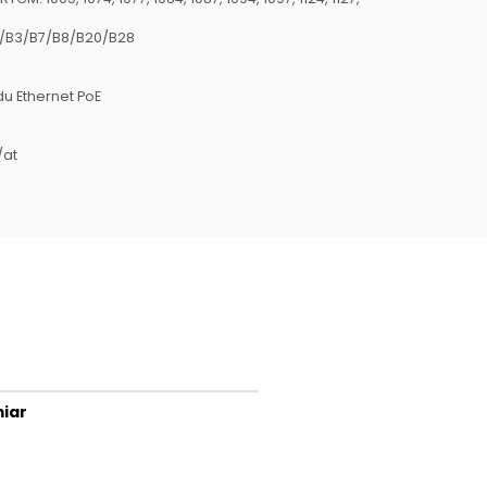
/B3/B7/B8/B20/B28
u Ethernet PoE
/at
iar