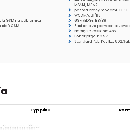
MSM4, MSM7
pasma pracy modemu LTE: B1
WCDMA: B1/B8
nału GSM na odbiorniku
GSM/EDGE: B3/B8
ub sieć GSM
Zasilanie za pomocą przewod
Napięcie zasilania 48V
Pobór prądu: 0.5 A
Standard PoE: PoE IEEE 802.3af
ia
.
Typ pliku
Rozm