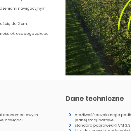
ądzeniami nawigacyjnymi
nością do 2 cm.
eczność okresowego zakupu
Dane techniczne
łat abonamentowych
możliwość bezpłatnego podł
ej nawigacji
jednej stacji bazowej
standard poprawek RTCM 3.3
lista dostępnych wiadomości RTC