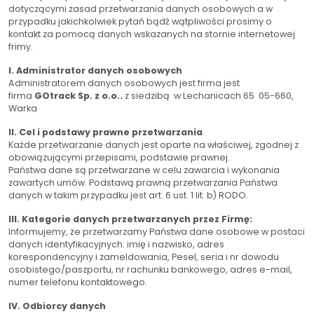
dotyczącymi zasad przetwarzania danych osobowych a w
przypadku jakichkolwiek pytań bądź wątpliwości prosimy o
kontakt za pomocą danych wskazanych na stornie internetowej
frimy.
I. Administrator danych osobowych
Administratorem danych osobowych jest firma jest
firma
GOtrack Sp. z o.o..
z siedzibą w Lechanicach 65 05-660,
Warka
II. Cel i podstawy prawne przetwarzania
Każde przetwarzanie danych jest oparte na właściwej, zgodnej z
obowiązującymi przepisami, podstawie prawnej.
Państwa dane są przetwarzane w celu zawarcia i wykonania
zawartych umów. Podstawą prawną przetwarzania Państwa
danych w takim przypadku jest art. 6 ust. 1 lit. b) RODO.
III. Kategorie danych przetwarzanych przez Firmę:
Informujemy, że przetwarzamy Państwa dane osobowe w postaci
danych identyfikacyjnych: imię i nazwisko, adres
korespondencyjny i zameldowania, Pesel, seria i nr dowodu
osobistego/paszportu, nr rachunku bankowego, adres e-mail,
numer telefonu kontaktowego.
IV. Odbiorcy danych