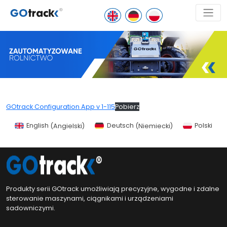
GOtrack Configuration App v 1-115
Pobierz
English
(
Angielski
)
Deutsch
(
Niemiecki
)
Polski
Produkty serii GOtrack umożliwiają precyzyjne, wygodne i zdalne
sterowanie maszynami, ciągnikami i urządzeniami
sadowniczymi.