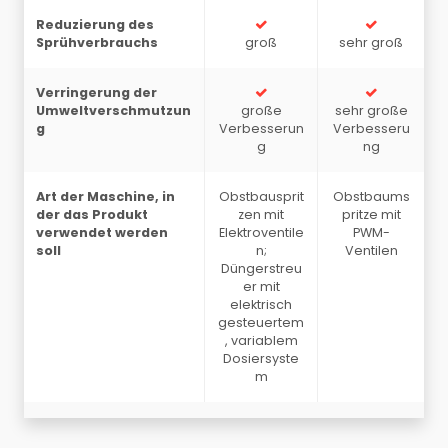
Reduzierung des
Sprühverbrauchs
groß
sehr groß
Verringerung der
Umweltverschmutzun
große
sehr große
g
Verbesserun
Verbesseru
g
ng
Art der Maschine, in
Obstbausprit
Obstbaums
der das Produkt
zen mit
pritze mit
verwendet werden
Elektroventile
PWM-
soll
n;
Ventilen
Düngerstreu
er mit
elektrisch
gesteuertem
, variablem
Dosiersyste
m