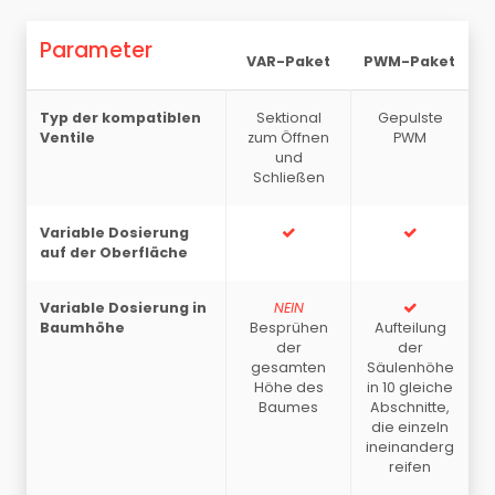
Parameter
VAR-Paket
PWM-Paket
Typ der kompatiblen
Sektional
Gepulste
Ventile
zum Öffnen
PWM
und
Schließen
Variable Dosierung
auf der Oberfläche
Variable Dosierung in
NEIN
Baumhöhe
Besprühen
Aufteilung
der
der
gesamten
Säulenhöhe
Höhe des
in 10 gleiche
Baumes
Abschnitte,
die einzeln
ineinanderg
reifen