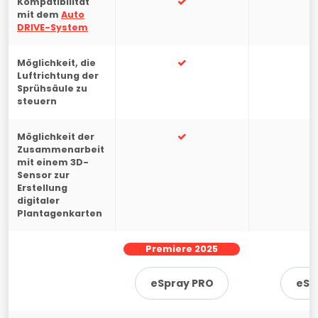
Kompatibilität
-
mit dem
Auto
DRIVE-System
Möglichkeit, die
-
Luftrichtung der
Sprühsäule zu
steuern
Möglichkeit der
-
Zusammenarbeit
mit einem 3D-
Sensor zur
Erstellung
digitaler
Plantagenkarten
Premiere 2025
eSpray PRO
eSp