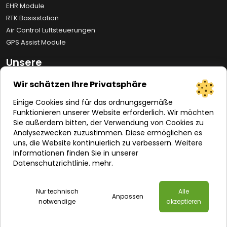
EHR Module
RTK Basisstation
Air Control Luftsteuerungen
GPS Assist Module
Unsere
Realisierungen
Wir schätzen Ihre Privatsphäre
Auto Drive
Einige Cookies sind für das ordnungsgemäße
Line Assist
Funktionieren unserer Website erforderlich. Wir möchten
Espray
Sie außerdem bitten, der Verwendung von Cookies zu
Analysezwecken zuzustimmen. Diese ermöglichen es
Remote Control
uns, die Website kontinuierlich zu verbessern. Weitere
Informationen finden Sie in unserer
Info
Datenschutzrichtlinie.
mehr
.
Sicherheitsregeln
FAQ
Nur technisch
Alle
Anpassen
notwendige
akzeptieren