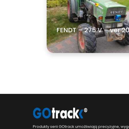
FENDT – 275 V – ver 2
zobacz więcej
Produkty serii GOtrack umożliwiają precyzyjne, wyg