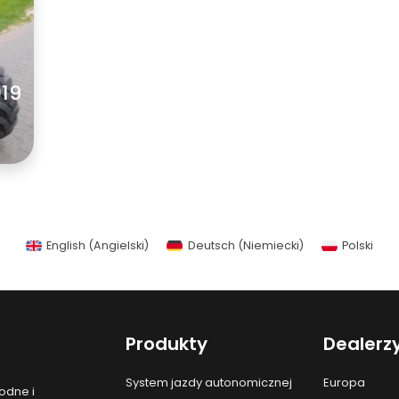
019
English
(
Angielski
)
Deutsch
(
Niemiecki
)
Polski
Produkty
Dealerz
System jazdy autonomicznej
Europa
odne i