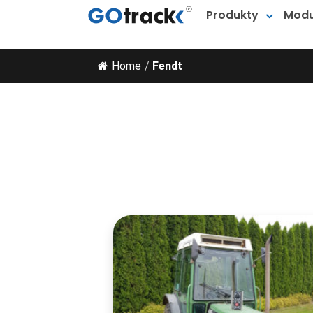
Produkty
Modu
Home
/
Fendt