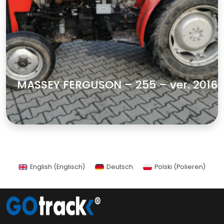
MASSEY FERGUSON – 255 – ver. 2016
zobacz więcej
English
(
Englisch
)
Deutsch
Polski
(
Polieren
)